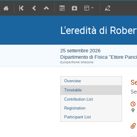
L'eredità di Rober
25 settembre 2026
Dipartimento di Fisica "Ettore Panci
Europe/Rome timezone
S
Overview
Timetable
Ses
Contribution List
Registration
Participant List