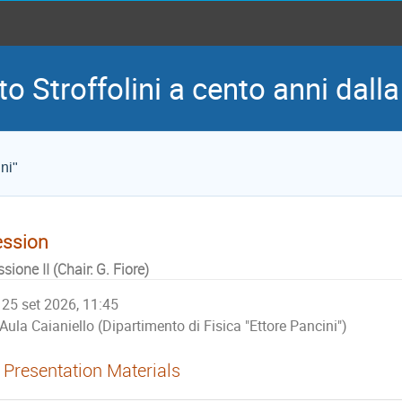
to Stroffolini a cento anni dall
ni"
ession
sione II (Chair: G. Fiore)
25 set 2026, 11:45
Aula Caianiello (Dipartimento di Fisica "Ettore Pancini")
Presentation Materials