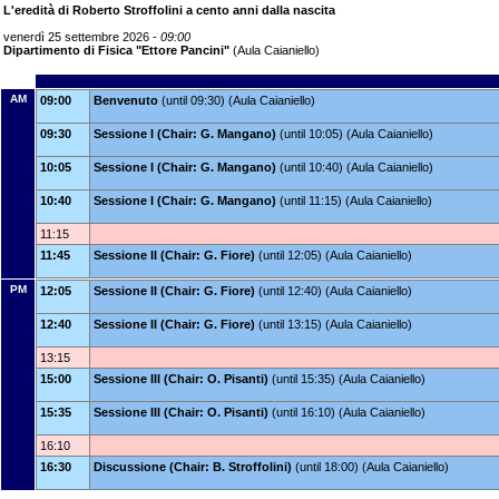
L'eredità di Roberto Stroffolini a cento anni dalla nascita
venerdì 25 settembre 2026 -
09:00
Dipartimento di Fisica "Ettore Pancini"
(Aula Caianiello)
AM
09:00
Benvenuto
(until 09:30) (Aula Caianiello)
09:30
Sessione I (Chair: G. Mangano)
(until 10:05) (Aula Caianiello)
10:05
Sessione I (Chair: G. Mangano)
(until 10:40) (Aula Caianiello)
10:40
Sessione I (Chair: G. Mangano)
(until 11:15) (Aula Caianiello)
11:15
11:45
Sessione II (Chair: G. Fiore)
(until 12:05) (Aula Caianiello)
PM
12:05
Sessione II (Chair: G. Fiore)
(until 12:40) (Aula Caianiello)
12:40
Sessione II (Chair: G. Fiore)
(until 13:15) (Aula Caianiello)
13:15
15:00
Sessione III (Chair: O. Pisanti)
(until 15:35) (Aula Caianiello)
15:35
Sessione III (Chair: O. Pisanti)
(until 16:10) (Aula Caianiello)
16:10
16:30
Discussione (Chair: B. Stroffolini)
(until 18:00) (Aula Caianiello)