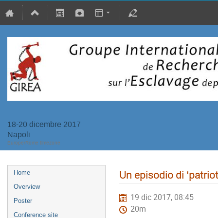
18-20 dicembre 2017
Napoli
Europe/Rome timezone
Un episodio di ‘patrio
Home
Overview
19 dic 2017, 08:45
Poster
20m
Conference site