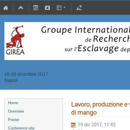
18-20 dicembre 2017
Napoli
Europe/Rome timezone
Lavoro, produzione e v
Home
di mango
Overview
Poster
19 dic 2017, 11:45
Conference site