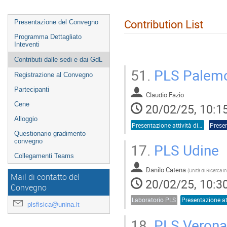
Contribution List
Presentazione del Convegno
Programma Dettagliato
Inteventi
Contributi dalle sedi e dai GdL
51.
PLS Palemo
Registrazione al Convegno
Partecipanti
Claudio Fazio
Cene
20/02/25, 10:1
Alloggio
Presentazione attività di sede
Presen
Questionario gradimento
convegno
17.
PLS Udine
Collegamenti Teams
Danilo Catena
(
Mail di contatto del
20/02/25, 10:3
Convegno
Laboratorio PLS
plsfisica@unina.it
18.
PLS Verona