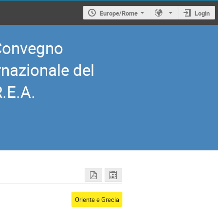
Europe/Rome
Login
Convegno
rnazionale del
R.E.A.
Oriente e Grecia