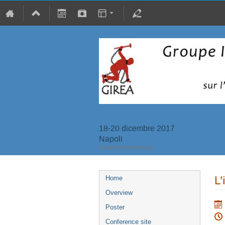
18-20 dicembre 2017
Napoli
Europe/Rome timezone
L’
Home
Overview
Poster
Conference site