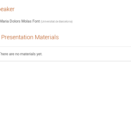
eaker
Maria Dolors Molas Font
(
Universitat de Barcelona
)
Presentation Materials
There are no materials yet.