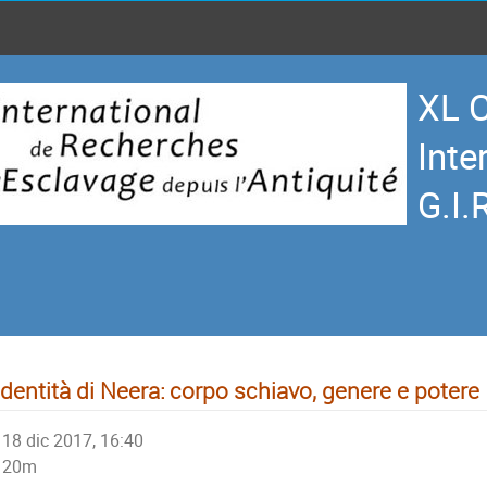
XL 
Inte
G.I.
identità di Neera: corpo schiavo, genere e potere
18 dic 2017, 16:40
20m