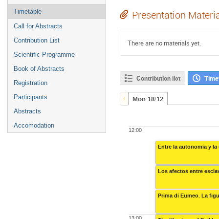
Timetable
Presentation Materi
Call for Abstracts
Contribution List
There are no materials yet.
Scientific Programme
Book of Abstracts
Contribution list
Time
Registration
Participants
Mon 18/12
Abstracts
Accomodation
12:00
Entre la autonomía y la
Los afectos entre escla
Prima di Eumeo. La figu
13:00