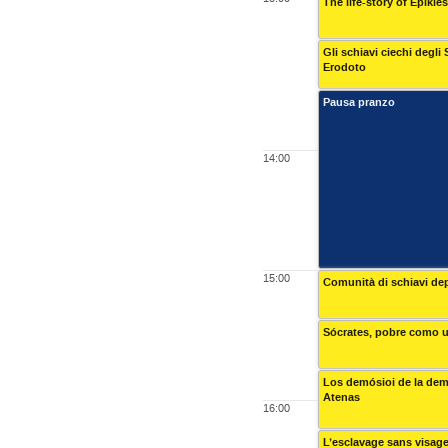
The life-story of Epikle
Gli schiavi ciechi degli 
Erodoto
Pausa pranzo
14:00
15:00
Comunità di schiavi dep
Sócrates, pobre como 
Los demósioi de la demo
Atenas
16:00
L’esclavage sans visage