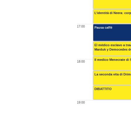
L’identità di Neera: cor
17:00
Pausa caffé
El médico esclavo a tra
Marduk y Democedes d
Il medico Menecrate di S
18:00
La seconda vita di Dri
DIBATTITO
19:00