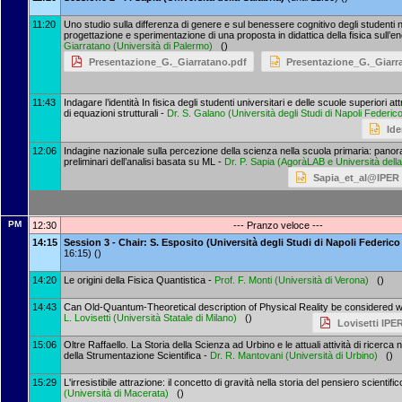
11:20
Uno studio sulla differenza di genere e sul benessere cognitivo degli studenti n
progettazione e sperimentazione di una proposta in didattica della fisica sull’en
Giarratano
(
Università di Palermo
)
()
Presentazione_G._Giarratano.pdf
Presentazione_G._Giarr
11:43
Indagare l’identità In fisica degli studenti universitari e delle scuole superiori 
di equazioni strutturali -
Dr.
S. Galano
(
Università degli Studi di Napoli Federico
Ide
12:06
Indagine nazionale sulla percezione della scienza nella scuola primaria: panora
preliminari dell’analisi basata su ML -
Dr.
P. Sapia
(
AgoràLAB e Università della
Sapia_et_al@IPER
PM
12:30
--- Pranzo veloce ---
14:15
Session 3 - Chair: S. Esposito (Università degli Studi di Napoli Federico 
16:15) ()
14:20
Le origini della Fisica Quantistica -
Prof.
F. Monti
(
Università di Verona
)
()
14:43
Can Old-Quantum-Theoretical description of Physical Reality be considered w
L. Lovisetti
(
Università Statale di Milano
)
()
Lovisetti IPE
15:06
Oltre Raffaello. La Storia della Scienza ad Urbino e le attuali attività di ricerca
della Strumentazione Scientifica -
Dr.
R. Mantovani
(
Università di Urbino
)
()
15:29
L'irresistibile attrazione: il concetto di gravità nella storia del pensiero scientific
(
Università di Macerata
)
()