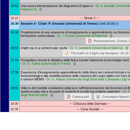
15:52
Una nuova interpretazione dei diagrammi di Ipparco -
Dr.
A. Amabile
(
Universit
Federico II
)
()
16:15
--- Break 2 ---
16:30
Session 4 - Chair: P. Onorato (Università di Trento)
(until 18:30) ()
16:30
Progettazione di una sequenza di insegnamento e apprendimento sui fenomeni d
formazione universitaria -
Dr.
I. Grazia
(
Università di Palermo
)
()
Presentazione_Grazia_
16:53
A light ray in a semicircular cavity -
Dr.
V. Lamberti
(
Università di Salerno
)
()
The path of a light ray designer -21-11
17:16
Prospettive recenti in didattica della fisica tramite l'adozione di tecnologie hard 
-
Dr.
E. Tufino
(
Università di Trento
)
()
17:39
Esperienze d’insegnamento-apprendimento della fisica nei contesti formali e in
fenomenologico alla modellizzazione delle rotazioni del corpo rigido con l’uso di
e sensori MEMS -
Dr.
G. Artiano
(
Università degli Studi della Campania Luigi Van
18:02
Utilizzo del modello ondulatorio della luce nell’interpretazione dei fenomeni di di
spettroscopia ottica da parte di studenti di scuola secondaria superiore -
Dr.
D
degli Studi di Udine
)
()
Catena.pdf
Convegno Napoli
18:30
--- Chiusura della Giornata ---
20:30
--- Cena Sociale ---