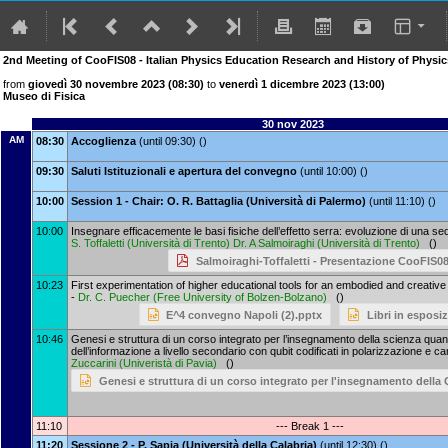
2nd Meeting of CooFIS08 - Italian Physics Education Research and History of Physi
from
giovedì 30 novembre 2023 (08:30)
to
venerdì 1 dicembre 2023 (13:00)
Museo di Fisica
30 nov 2023
AM
08:30
Accoglienza
(until 09:30) ()
09:30
Saluti Istituzionali e apertura del convegno
(until 10:00) ()
10:00
Session 1 - Chair: O. R. Battaglia (Università di Palermo)
(until 11:10) ()
10:00
Insegnare efficacemente le basi fisiche dell’effetto serra: evoluzione di una s
S. Toffaletti
(
Università di Trento
)
Dr.
A Salmoiraghi
(
Università di Trento
)
()
Salmoiraghi-Toffaletti - Presentazione CooFIS0
10:23
First experimentation of higher educational tools for an embodied and creativ
-
Dr.
C. Puecher
(
Free University of Bolzen-Bolzano
)
()
E^4 convegno Napoli (2).pptx
Libri in esposi
10:46
Genesi e struttura di un corso integrato per l’insegnamento della scienza quant
dell’informazione a livello secondario con qubit codificati in polarizzazione e c
Zuccarini
(
Univeristà di Pavia
)
()
Genesi e struttura di un corso integrato per l'insegnamento della 
11:10
--- Break 1 ---
11:20
Sessione 2 - P. Sapia (Università della Calabria)
(until 12:30) ()