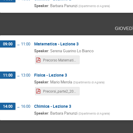
Speaker
:
Barbara Panunzi
(
Dipartimento di Agraria
)
gioved
Matematica - Lezione 3
09:00
→
11:00
Speaker
:
Serena Guarino Lo Bianco
Precorso Matematica - Lezione 3.pdf
Fisica - Lezione 3
11:00
→
13:00
Speaker
:
Mario Merola
(
Dipartimento di Agraria
)
Precorsi_parte2_2022_v3.pdf
Chimica - Lezione 3
14:00
→
16:00
Speaker
:
Barbara Panunzi
(
Dipartimento di Agraria
)