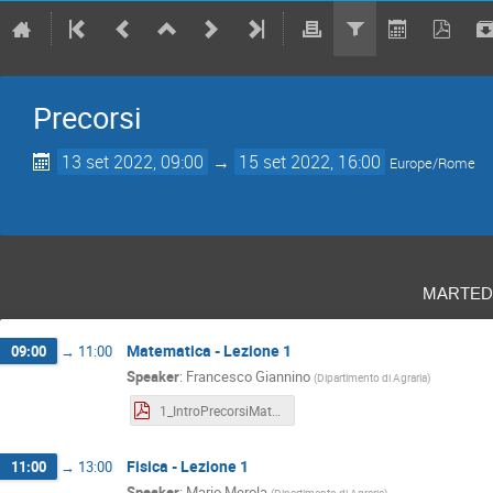
Precorsi
13 set 2022, 09:00
→
15 set 2022, 16:00
Europe/Rome
marted
Matematica - Lezione 1
09:00
→
11:00
Speaker
:
Francesco Giannino
(
Dipartimento di Agraria
)
1_IntroPrecorsiMatematica_CalLetterario_Insiemistica_Aritmetica22-23.pdf
Fisica - Lezione 1
11:00
→
13:00
Speaker
:
Mario Merola