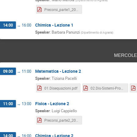
(
Dipartimento di Agraria
)
Precorsi_parte1_2022_v2.pdf
Chimica - Lezione 1
14:00
→
16:00
Speaker
:
Barbara Panunzi
(
Dipartimento di Agraria
)
mercole
Matematica - Lezione 2
09:00
→
11:00
Speaker
:
Tiziana Pacelli
01.Disequazioni.pdf
02.Dis-Sistemi-Prod-Quoz.pdf
Fisica - Lezione 2
11:00
→
13:00
Speaker
:
Luigi Cappiello
Precorsi_parte2_2022_v3.pdf
Chimica - Lezione 2
14:00
→
16:00